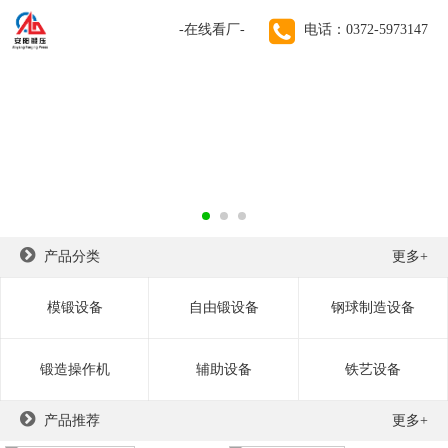
-在线看厂-
电话：0372-5973147
70年锻锤生产经验！
远销德国、美国、法国、英国、俄罗斯、印度、越南等100
个国家和地区
产品分类
更多+
模锻设备
自由锻设备
钢球制造设备
锻造操作机
辅助设备
铁艺设备
产品推荐
更多+