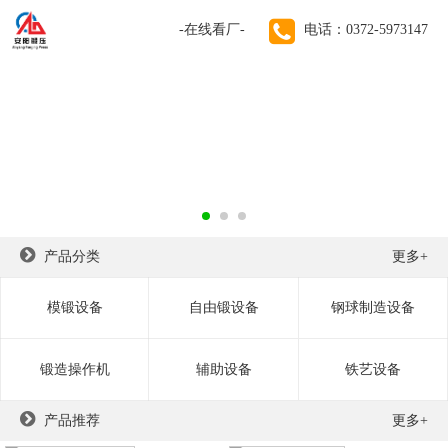
-在线看厂-
电话：0372-5973147
70年锻锤生产经验！
远销德国、美国、法国、英国、俄罗斯、印度、越南等100
个国家和地区
产品分类
更多+
模锻设备
自由锻设备
钢球制造设备
锻造操作机
辅助设备
铁艺设备
产品推荐
更多+