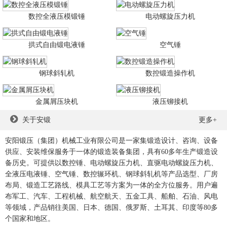
数控全液压模锻锤
电动螺旋压力机
拱式自由锻电液锤
空气锤
钢球斜轧机
数控锻造操作机
金属屑压块机
液压铆接机
关于安锻
更多+
安阳锻压（集团）机械工业有限公司是一家集锻造设计、咨询、设备
供应、安装维保服务于一体的锻造装备集团，具有60多年生产锻造设
备历史。可提供以数控锤、电动螺旋压力机、直驱电动螺旋压力机、
全液压电液锤、空气锤、数控辗环机、钢球斜轧机等产品选型、厂房
布局、锻造工艺路线、模具工艺等方案为一体的全方位服务。用户遍
布军工、汽车、工程机械、航空航天、五金工具、船舶、石油、风电
等领域，产品销往美国、日本、德国、俄罗斯、土耳其、印度等80多
个国家和地区。