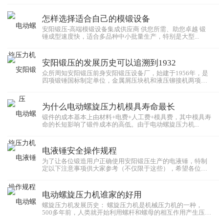
怎样选择适合自己的模锻设备
安阳锻压-高端模锻设备集成供应商 供您所需、助您卓越 锻
锤成型速度快，适合多品种中小批量生产，特别是大型...
安阳锻压的发展历史可以追溯到1932
众所周知安阳锻压前身安阳锻压设备厂，始建于1956年，是
四项锻锤国标制定单位，金属屑压块机和液压铆接机两项
行...
为什么电动螺旋压力机模具寿命最长
锻件的成本基本上由材料+电费+人工费+模具费，其中模具寿
命的长短影响了锻件成本的高低。由于电动螺旋压力机...
电液锤安全操作规程
为了让各位锻造用户正确使用安阳锻压生产的电液锤，特制
定以下注意事项供大家参考（不仅限于这些），希望各位都
能...
电动螺旋压力机谁家的好用
螺旋压力机发展历史： 螺旋压力机是机械压力机的一种，
500多年前，人类就开始利用螺杆和螺母的相互作用产生压力