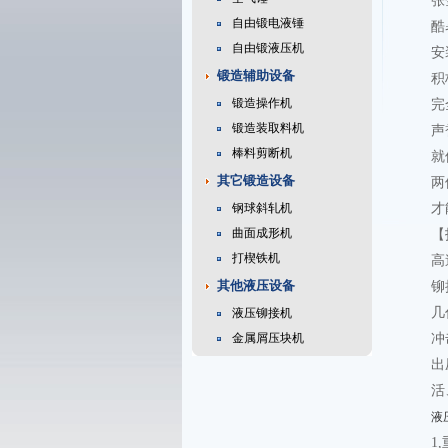
张
自由锻电液锤
酷
自由锻液压机
安
锻造辅助设备
积
锻造操作机
完
锻造装取料机
声
棒料剪断机
就
其它锻造设备
两
钢球斜轧机
才
曲面成形机
【
打楔铁机
高
其他液压设备
铆
几
液压铆接机
金属屑压块机
冲
出
活
液
1