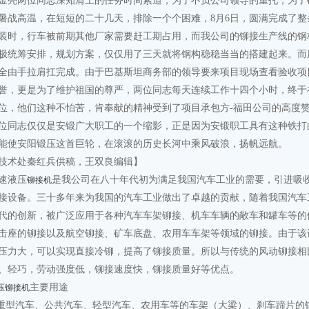
金亮两位同志深知肩上的任务时间紧迫，为了不负公司领导的重托，为了
暑战高温，在短短的二十几天，排除一个个困难，8月6日，圆满完成了
装时，行车被前期其他厂家需要赶工期占用，而我公司的铆接生产线的钢
极统筹安排，规划方案，仅仅用了三天就将钢构稳稳当当的搭建起来。而
全由手拉肩扛完成。由于巴基斯坦商务部的领导要来项目现场查看验收项
誉，更是为了维护祖国的尊严，两位同志每天连续工作十四个小时，终于
位，他们这种不怕苦，肯奉献的精神受到了项目承包方-福田公司的高度
位同志仅仅是安锻广大职工的一个缩影，正是因为安锻职工具有这种铁打
能使安阳锻压这首巨轮，在滚滚的历史长河中乘风破浪，扬帆远航。
技术处秦红兵供稿，王双良编辑】
速液压
是我公司在八十年代初为满足我国汽车工业的需要，引进吸
铆接机
接设备。三十多年来为我国的汽车工业做出了卓越的贡献，随着我国汽车
代的创新，被广泛应用于各种汽车车架铆接、机车车辆的敞车和罐车等的
击座的铆接以及航空铆接、矿车底盘、农用车车架等领域的铆接。由于该
压力大，可以实现直接冷铆，提高了铆接质量。所以与传统的风动铆接相
、轻巧，劳动强度低，铆接速度快，铆接质量好等优点。
主要用途
压铆接机
,重型汽车、公共汽车、轻型汽车、农用车等的车架（大梁）、刹车蹄片的