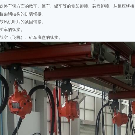
, 铁路车辆方面的敞车、篷车、罐车等的侧架铆接、芯盘铆接、从板座铆
, 桥梁钢结构的拼装铆接。
, 鼓风机叶片的紧固铆接。
, 矿车的铆接。
, 航空（飞机）、矿车底盘的铆接。