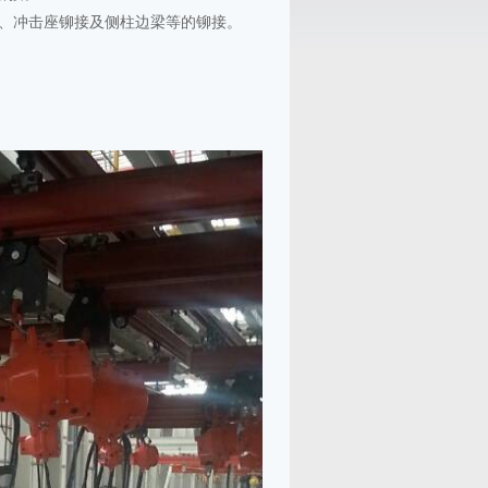
接、冲击座铆接及侧柱边梁等的铆接。