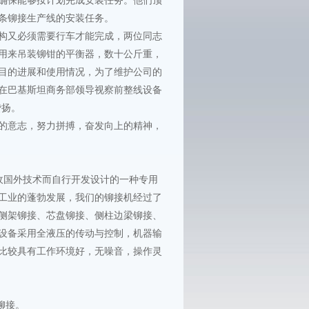
确保能够按计划完成安装任务。他们顶
整条铆接生产线的安装任务。
构又必须需要行车才能完成，两位同志
用来吊装铆钳的平衡器，数十公斤重，
目的进展和使用情况，为了维护公司的
在巴基斯坦商务部领导视察前整线设备
赞扬。
的意志，努力拼搏，奋发向上的精神，
收国外技术而自行开发设计的一种专用
工业的蓬勃发展，我们的铆接机经过了
侧架铆接、芯盘铆接、侧柱边梁铆接、
设备采用全液压的传动与控制，机器输
比较具有工作环境好，无噪音，操作灵
铆接。