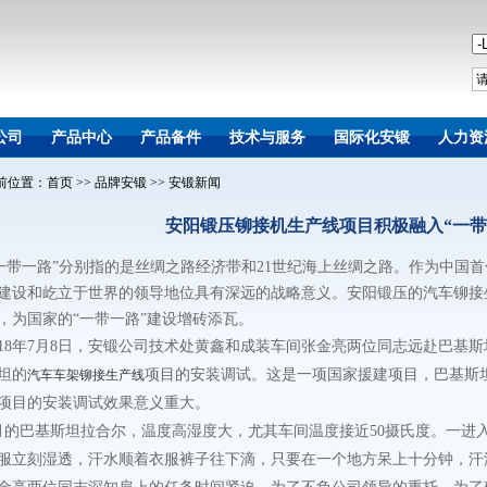
公司
产品中心
产品备件
技术与服务
国际化安锻
人力资
前位置：
首页
>>
品牌安锻
>>
安锻新闻
安阳锻压铆接机生产线项目积极融入“一带
一带一路”分别指的是丝绸之路经济带和21世纪海上丝绸之路。作为中国
建设和屹立于世界的领导地位具有深远的战略意义。安阳锻压的汽车铆接
，为国家的“一带一路”建设增砖添瓦。
018年7月8日，安锻公司技术处黄鑫和成装车间张金亮两位同志远赴巴基
坦的
项目的安装调试。这是一项国家援建项目，巴基斯
汽车车架铆接生产线
项目的安装调试效果意义重大。
月的巴基斯坦拉合尔，温度高湿度大，尤其车间温度接近50摄氏度。一进
服立刻湿透，汗水顺着衣服裤子往下滴，只要在一个地方呆上十分钟，汗