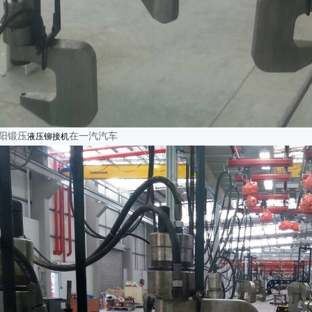
阳锻压
在一汽汽车
液压铆接机