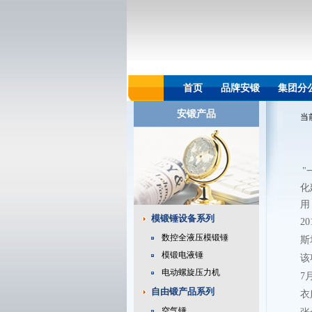
首页
品牌安锻
集团分
安锻产品
当
"
化
用
模锻锤设备系列
2
数控全液压模锻锤
斯
模锻电液锤
该
电动螺旋压力机
7
自由锻产品系列
衣
空气锤