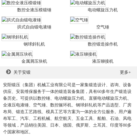
数控全液压模锻锤
电动螺旋压力机
拱式自由锻电液锤
空气锤
钢球斜轧机
数控锻造操作机
金属屑压块机
液压铆接机
关于安锻
更多+
安阳锻压（集团）机械工业有限公司是一家集锻造设计、咨询、设备
供应、安装维保服务于一体的锻造装备集团，具有60多年生产锻造设
备历史。可提供以数控锤、电动螺旋压力机、直驱电动螺旋压力机、
全液压电液锤、空气锤、数控辗环机、钢球斜轧机等产品选型、厂房
布局、锻造工艺路线、模具工艺等方案为一体的全方位服务。用户遍
布军工、汽车、工程机械、航空航天、五金工具、船舶、石油、风电
等领域，产品销往美国、日本、德国、俄罗斯、土耳其、印度等80多
个国家和地区。