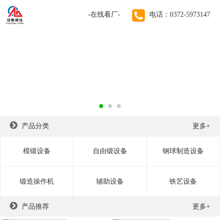
-在线看厂-
电话：0372-5973147
70年锻锤生产经验！
远销德国、美国、法国、英国、俄罗斯、印度、越南等100
个国家和地区
产品分类
更多+
模锻设备
自由锻设备
钢球制造设备
锻造操作机
辅助设备
铁艺设备
产品推荐
更多+