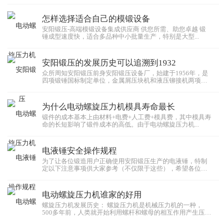
怎样选择适合自己的模锻设备
安阳锻压-高端模锻设备集成供应商 供您所需、助您卓越 锻
锤成型速度快，适合多品种中小批量生产，特别是大型...
安阳锻压的发展历史可以追溯到1932
众所周知安阳锻压前身安阳锻压设备厂，始建于1956年，是
四项锻锤国标制定单位，金属屑压块机和液压铆接机两项
行...
为什么电动螺旋压力机模具寿命最长
锻件的成本基本上由材料+电费+人工费+模具费，其中模具寿
命的长短影响了锻件成本的高低。由于电动螺旋压力机...
电液锤安全操作规程
为了让各位锻造用户正确使用安阳锻压生产的电液锤，特制
定以下注意事项供大家参考（不仅限于这些），希望各位都
能...
电动螺旋压力机谁家的好用
螺旋压力机发展历史： 螺旋压力机是机械压力机的一种，
500多年前，人类就开始利用螺杆和螺母的相互作用产生压力