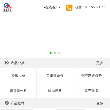
-在线看厂-
电话：0372-5973147
70年锻锤生产经验！
远销德国、美国、法国、英国、俄罗斯、印度、越南等100
个国家和地区
产品分类
更多+
模锻设备
自由锻设备
钢球制造设备
锻造操作机
辅助设备
铁艺设备
产品推荐
更多+