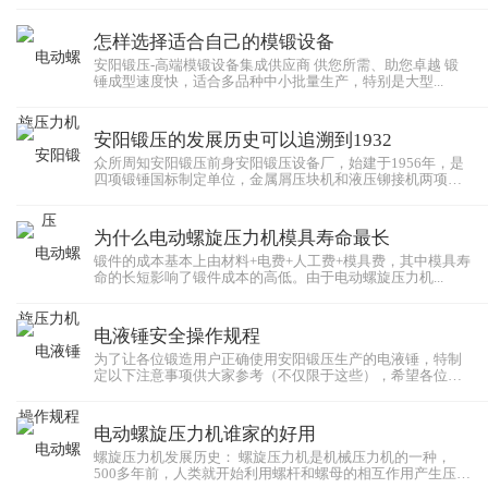
怎样选择适合自己的模锻设备
安阳锻压-高端模锻设备集成供应商 供您所需、助您卓越 锻
锤成型速度快，适合多品种中小批量生产，特别是大型...
安阳锻压的发展历史可以追溯到1932
众所周知安阳锻压前身安阳锻压设备厂，始建于1956年，是
四项锻锤国标制定单位，金属屑压块机和液压铆接机两项
行...
为什么电动螺旋压力机模具寿命最长
锻件的成本基本上由材料+电费+人工费+模具费，其中模具寿
命的长短影响了锻件成本的高低。由于电动螺旋压力机...
电液锤安全操作规程
为了让各位锻造用户正确使用安阳锻压生产的电液锤，特制
定以下注意事项供大家参考（不仅限于这些），希望各位都
能...
电动螺旋压力机谁家的好用
螺旋压力机发展历史： 螺旋压力机是机械压力机的一种，
500多年前，人类就开始利用螺杆和螺母的相互作用产生压力