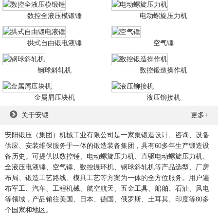
数控全液压模锻锤
电动螺旋压力机
拱式自由锻电液锤
空气锤
钢球斜轧机
数控锻造操作机
金属屑压块机
液压铆接机
关于安锻
更多+
安阳锻压（集团）机械工业有限公司是一家集锻造设计、咨询、设备
供应、安装维保服务于一体的锻造装备集团，具有60多年生产锻造设
备历史。可提供以数控锤、电动螺旋压力机、直驱电动螺旋压力机、
全液压电液锤、空气锤、数控辗环机、钢球斜轧机等产品选型、厂房
布局、锻造工艺路线、模具工艺等方案为一体的全方位服务。用户遍
布军工、汽车、工程机械、航空航天、五金工具、船舶、石油、风电
等领域，产品销往美国、日本、德国、俄罗斯、土耳其、印度等80多
个国家和地区。