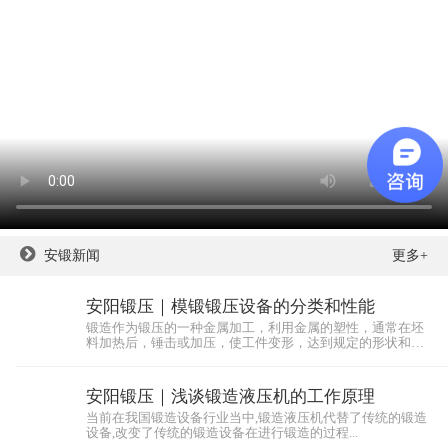
安锻新闻
更多+
安阳锻压｜模锻锻压设备的分类和性能
锻造作为锻压的一种金属加工，利用金属的塑性，通常在坯
料加热后，锤击或加压，使工件变形，达到规定的形状和尺
寸，同...
安阳锻压｜浅谈锻造液压机的工作原理
当前在我国锻造设备行业当中,锻造液压机代替了传统的锻造
设备,改变了传统的锻造设备在进行锻造的过程...