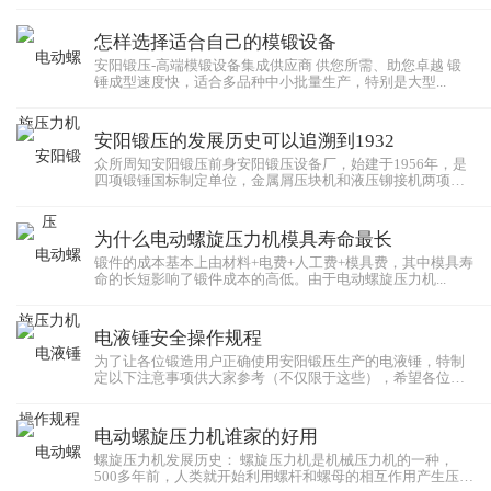
怎样选择适合自己的模锻设备
安阳锻压-高端模锻设备集成供应商 供您所需、助您卓越 锻
锤成型速度快，适合多品种中小批量生产，特别是大型...
安阳锻压的发展历史可以追溯到1932
众所周知安阳锻压前身安阳锻压设备厂，始建于1956年，是
四项锻锤国标制定单位，金属屑压块机和液压铆接机两项
行...
为什么电动螺旋压力机模具寿命最长
锻件的成本基本上由材料+电费+人工费+模具费，其中模具寿
命的长短影响了锻件成本的高低。由于电动螺旋压力机...
电液锤安全操作规程
为了让各位锻造用户正确使用安阳锻压生产的电液锤，特制
定以下注意事项供大家参考（不仅限于这些），希望各位都
能...
电动螺旋压力机谁家的好用
螺旋压力机发展历史： 螺旋压力机是机械压力机的一种，
500多年前，人类就开始利用螺杆和螺母的相互作用产生压力