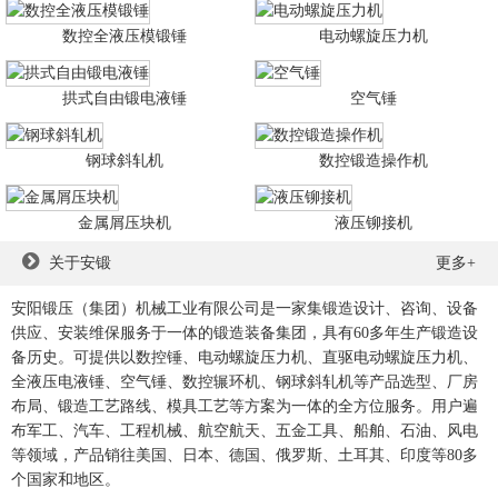
数控全液压模锻锤
电动螺旋压力机
拱式自由锻电液锤
空气锤
钢球斜轧机
数控锻造操作机
金属屑压块机
液压铆接机
关于安锻
更多+
安阳锻压（集团）机械工业有限公司是一家集锻造设计、咨询、设备
供应、安装维保服务于一体的锻造装备集团，具有60多年生产锻造设
备历史。可提供以数控锤、电动螺旋压力机、直驱电动螺旋压力机、
全液压电液锤、空气锤、数控辗环机、钢球斜轧机等产品选型、厂房
布局、锻造工艺路线、模具工艺等方案为一体的全方位服务。用户遍
布军工、汽车、工程机械、航空航天、五金工具、船舶、石油、风电
等领域，产品销往美国、日本、德国、俄罗斯、土耳其、印度等80多
个国家和地区。