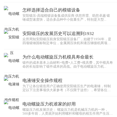
怎样选择适合自己的模锻设备
安阳锻压-高端模锻设备集成供应商 供您所需、助您卓越 锻
锤成型速度快，适合多品种中小批量生产，特别是大型...
安阳锻压的发展历史可以追溯到1932
众所周知安阳锻压前身安阳锻压设备厂，始建于1956年，是
四项锻锤国标制定单位，金属屑压块机和液压铆接机两项
行...
为什么电动螺旋压力机模具寿命最长
锻件的成本基本上由材料+电费+人工费+模具费，其中模具寿
命的长短影响了锻件成本的高低。由于电动螺旋压力机...
电液锤安全操作规程
为了让各位锻造用户正确使用安阳锻压生产的电液锤，特制
定以下注意事项供大家参考（不仅限于这些），希望各位都
能...
电动螺旋压力机谁家的好用
螺旋压力机发展历史： 螺旋压力机是机械压力机的一种，
500多年前，人类就开始利用螺杆和螺母的相互作用产生压力