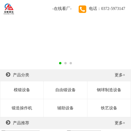
-在线看厂-
电话：0372-5973147
70年锻锤生产经验！
远销德国、美国、法国、英国、俄罗斯、印度、越南等100
个国家和地区
产品分类
更多+
模锻设备
自由锻设备
钢球制造设备
锻造操作机
辅助设备
铁艺设备
产品推荐
更多+