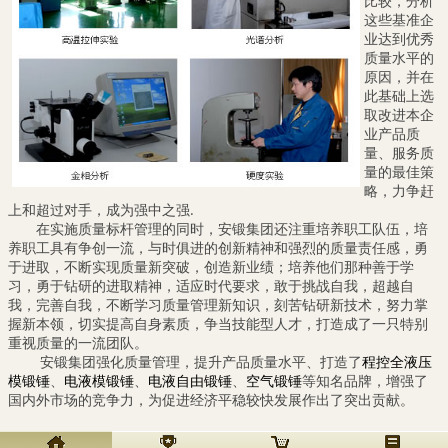
比较，分析
这些基准企
业达到优秀
质量水平的
原因，并在
此基础上选
取改进本企
业产品质
量、服务质
量的最佳策
略，力争赶
上和超过对手，成为强中之强.
在实施质量标杆管理的同时，安锻集团还注重培养职工队伍，培
养职工具有争创一流，与时俱进的创新精神和强烈的质量责任感，勇
于进取，不断实现质量新突破，创造新业绩；培养他们那种善于学
习，勇于钻研的进取精神，适应时代要求，敢于挑战自我，超越自
我，完善自我，不断学习质量管理新知识，刻苦钻研新技术，努力掌
握新本领，切实提高自身素质，争当技能型人才，打造成了一只特别
重视质量的一流团队。
安锻集团强化质量管理，提升产品质量水平、打造了
程控全液压
模锻锤
、
电液模锻锤
、
电液自由锻锤
、
空气锻锤
等知名品牌，增强了
国内外市场的竞争力，为促进经济平稳较快发展作出了突出贡献。