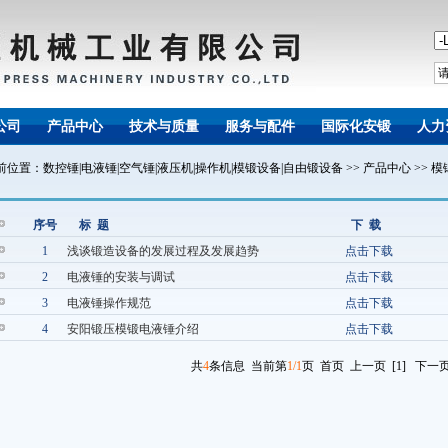
公司
产品中心
技术与质量
服务与配件
国际化安锻
人力
前位置：
数控锤|电液锤|空气锤|液压机|操作机|模锻设备|自由锻设备
>>
产品中心
>>
模
序号
标 题
下 载
1
浅谈锻造设备的发展过程及发展趋势
点击下载
2
电液锤的安装与调试
点击下载
3
电液锤操作规范
点击下载
4
安阳锻压模锻电液锤介绍
点击下载
共
4
条信息 当前第
1/1
页 首页 上一页 [1] 下一