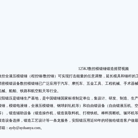
125KJ
数控模锻锤
锻造摇臂视频
数控
全液压模锻锤
（
程控锤
/数控锤）可实现打击能量的任意调整，延长模具和锤杆的工
精密模锻设备
数控模锻锤
已广泛应用于汽车、摩托车、五金工具、工程机械、手术器
机械、船舶、铁路和航空航天等行业。
安阳锻压是锻锤生产基地，是中国锻锤国家标准制定单位，集设计、研发、制造、生
锻锤
，
模锻电液锤
，
全液压模锻锤
、
钢球斜轧机
等）和自由锻设备（
自由锻液压机
、
等），锻造辅助设备（
锻造操作机
，
锻造装取料机
、
打楔铁机
、
棒料剪断机
、辗环机
锻造设备选择，锻造工艺设计等一条龙服务，安阳锻压用近60年的经验给锻造客户做最优的方
邮箱：
aydy@ayduanya.com
。