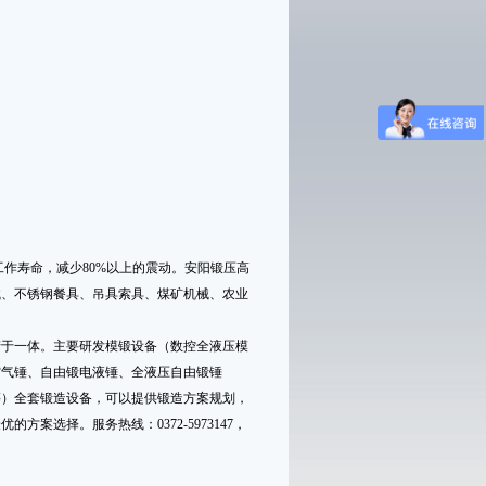
作寿命，减少80%以上的震动。安阳锻压高
械、不锈钢餐具、吊具索具、煤矿机械、农业
产于一体。主要研发模锻设备（
数控全液压模
空气锤
、
自由锻电液锤
、
全液压自由锻锤
等）全套锻造设备，可以提供锻造方案规划，
案选择。服务热线：0372-5973147，