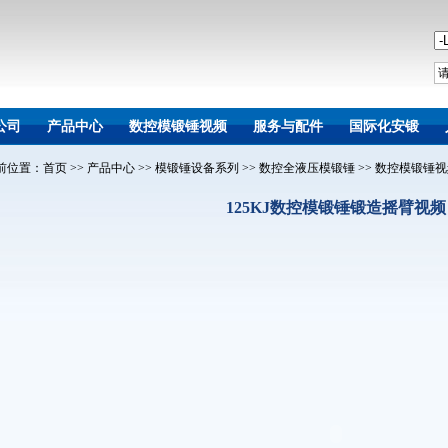
公司
产品中心
数控模锻锤视频
服务与配件
国际化安锻
前位置：
首页
>>
产品中心
>>
模锻锤设备系列
>>
数控全液压模锻锤
>>
数控模锻锤视
125KJ数控模锻锤锻造摇臂视频